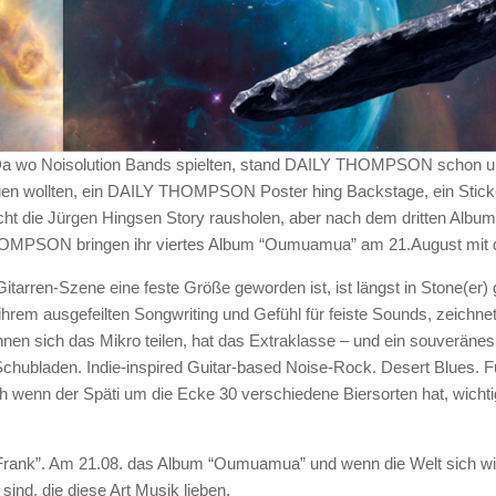
 Da wo Noisolution Bands spielten, stand DAILY THOMPSON schon u
en wollten, ein DAILY THOMPSON Poster hing Backstage, ein Sticker
nicht die Jürgen Hingsen Story rausholen, aber nach dem dritten Alb
HOMPSON bringen ihr viertes Album “Oumuamua” am 21.August mit de
Gitarren-Szene eine feste Größe geworden ist, ist längst in Stone(er)
rem ausgefeilten Songwriting und Gefühl für feiste Sounds, zeichne
n sich das Mikro teilen, hat das Extraklasse – und ein souveränes
en Schubladen. Indie-inspired Guitar-based Noise-Rock. Desert Blues. 
ch wenn der Späti um die Ecke 30 verschiedene Biersorten hat, wichtig 
rank”. Am 21.08. das Album “Oumuamua” und wenn die Welt sich wied
 sind, die diese Art Musik lieben.