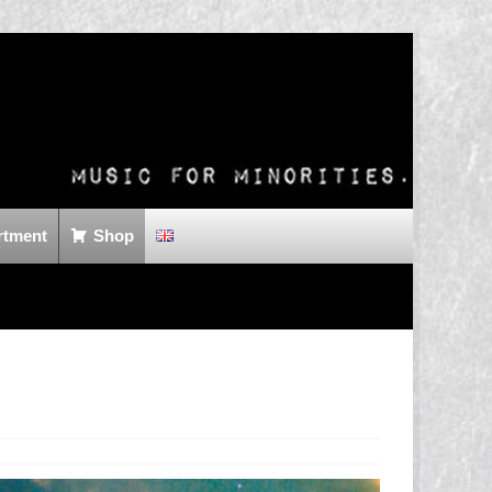
rtment
Shop