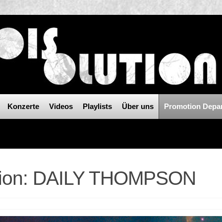
Konzerte
Videos
Playlists
Über uns
Promotion Depa
ution: DAILY THOMPSON