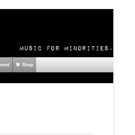
ment
Shop