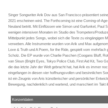
Singer Songwriter Arik Dov aus San Francisco präsentiert seine
2021 erscheinen wird. The Forthcoming ist eine Coming-of-Age-
Neuland betritt. Mit Einflüssen wie Simon und Garfunkel, Paul 
wenigen intensiven Monaten im Studio des Trompeters/Produze
Mittelpunkt jedes Songs, wobei sich die Texte zu eingängigen 
verweben. Alle Instrumente wurden von Arik und Max aufgen
Love & Truth und A Poem, for the Ride, gespielt vom mehrfach 
Scholz. Die EP wurde von Charlie Paschen (Coogans Bluff, Roto
van Sloun (Bright Eyes, Tokyo Police Club, First Aid Kit, Two G
die das letzte Jahr der Welt gebracht hat, hat Arik es immer noc
eingefangen in diesen vier hoffnungsvollen und besinnlichen S
ist ein Zeugnis von Aris künstlerischer und persönlicher Entwickl
Bewegung, nachdenklich und wartend, und marschiert im Takt i
Konzertdaten