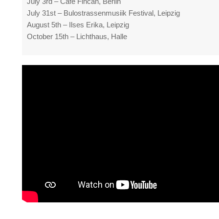
July 3rd – Cafe Fincan, Berlin
July 31st – Bulostrassenmusiik Festival, Leipzig
August 5th – Ilses Erika, Leipzig
October 15th – Lichthaus, Halle