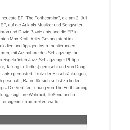
 neueste EP “The Forthcoming”, die am 2. Juli
EP, auf der Arik als Musiker und Songwriter
Simon und David Bowie entstand die EP in
nten Max Kraft. Ariks Gesang steht im
Melodien und üppigen Instrumentierungen
ommen, mit Ausnahme des Schlagzeugs auf
preisgekrönten Jazz-Schlagzeuger Philipp
r, Talking to Turtles) gemischt und von Doug
allants) gemastert. Trotz der Einschränkungen,
h geschafft, Raum für sich selbst zu finden,
ongs. Die Veröffentlichung von The Forthcoming
ung, zeigt ihre Wahrheit, fließend und in
hrer eigenen Trommel vorwärts.