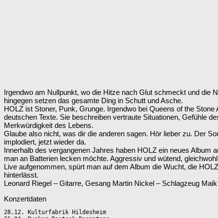
Irgendwo am Nullpunkt, wo die Hitze nach Glut schmeckt und die N
hingegen setzen das gesamte Ding in Schutt und Asche.
HOLZ ist Stoner, Punk, Grunge. Irgendwo bei Queens of the Stone A
deutschen Texte. Sie beschreiben vertraute Situationen, Gefühle des
Merkwürdigkeit des Lebens.
Glaube also nicht, was dir die anderen sagen. Hör lieber zu. Der 
implodiert, jetzt wieder da.
Innerhalb des vergangenen Jahres haben HOLZ ein neues Album au
man an Batterien lecken möchte. Aggressiv und wütend, gleichwohl o
Live aufgenommen, spürt man auf dem Album die Wucht, die HOLZ a
hinterlässt.
Leonard Riegel – Gitarre, Gesang Martin Nickel – Schlagzeug Mai
Konzertdaten
28.12. Kulturfabrik Hildesheim 
