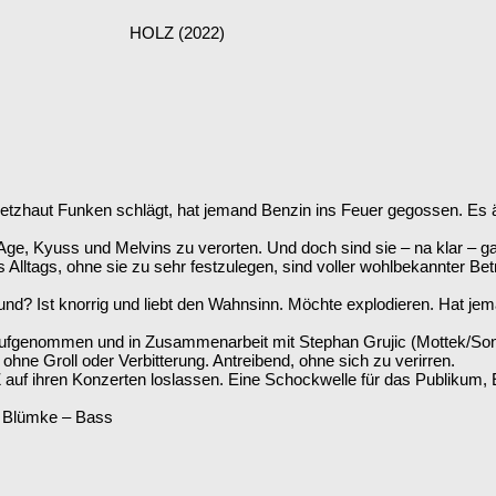
HOLZ (2022)
etzhaut Funken schlägt, hat jemand Benzin ins Feuer gegossen. Es ä
ge, Kyuss und Melvins zu verorten. Und doch sind sie – na klar – g
 Alltags, ohne sie zu sehr festzulegen, sind voller wohlbekannter Bet
Sound? Ist knorrig und liebt den Wahnsinn. Möchte explodieren. Hat 
fgenommen und in Zusammenarbeit mit Stephan Grujic (Mottek/Sonn
hne Groll oder Verbitterung. Antreibend, ohne sich zu verirren.
uf ihren Konzerten loslassen. Eine Schockwelle für das Publikum, E
k Blümke – Bass