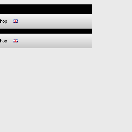
hop
hop