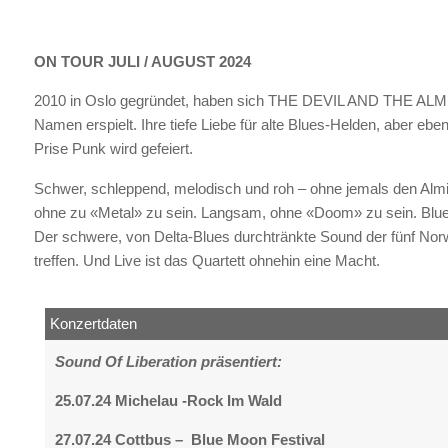
ON TOUR JULI / AUGUST 2024
2010 in Oslo gegründet, haben sich THE DEVIL AND THE ALM
Namen erspielt. Ihre tiefe Liebe für alte Blues-Helden, aber eb
Prise Punk wird gefeiert.
Schwer, schleppend, melodisch und roh – ohne jemals den Almig
ohne zu «Metal» zu sein. Langsam, ohne «Doom» zu sein. Blues
Der schwere, von Delta-Blues durchtränkte Sound der fünf Nor
treffen. Und Live ist das Quartett ohnehin eine Macht.
Konzertdaten
Sound Of Liberation präsentiert:
25.07.24 Michelau -Rock Im Wald
27.07.24 Cottbus – Blue Moon Festival