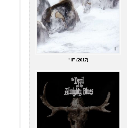
“II” (2017)