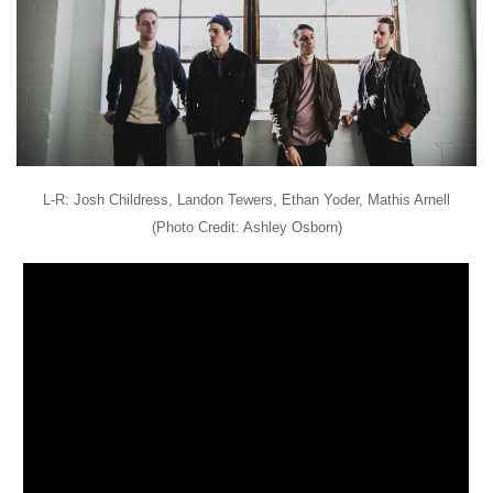
L-R: Josh Childress, Landon Tewers, Ethan Yoder, Mathis Arnell
(Photo Credit: Ashley Osborn)