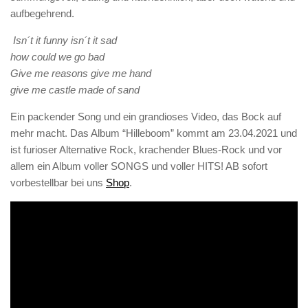
aufbegehrend.
Isn´t it funny isn´t it sad
how could we go bad
Give me reasons give me hand
give me castle made of sand
Ein packender Song und ein grandioses Video, das Bock auf
mehr macht. Das Album “Hilleboom” kommt am 23.04.2021 und
ist furioser Alternative Rock, krachender Blues-Rock und vor
allem ein Album voller SONGS und voller HITS! AB sofort
vorbestellbar bei uns
Shop
.