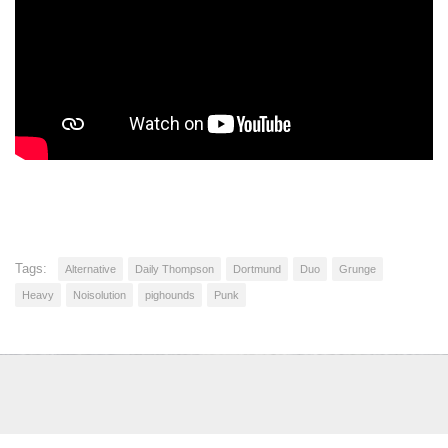
Tags:
Alternative
Daily Thompson
Dortmund
Duo
Grunge
Heavy
Noisolution
pighounds
Punk