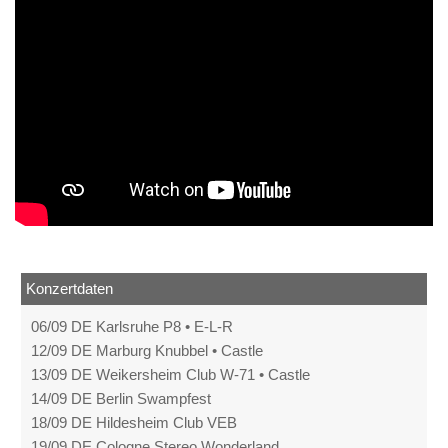
Konzertdaten
06/09 DE Karlsruhe P8 • E-L-R
12/09 DE Marburg Knubbel • Castle
13/09 DE Weikersheim Club W-71 • Castle
14/09 DE Berlin Swampfest
18/09 DE Hildesheim Club VEB
19/09 DE Cologne Stereo Wonderland